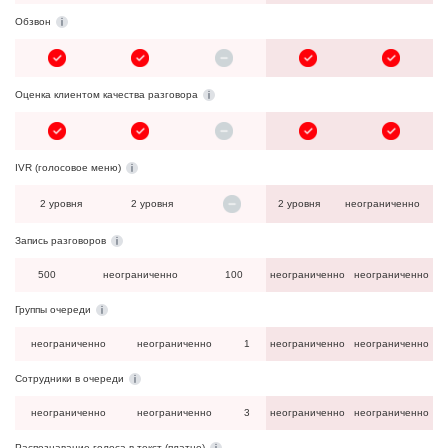
Обзвон
Оценка клиентом качества разговора
IVR (голосовое меню)
2 уровня
2 уровня
2 уровня
неограниченно
Запись разговоров
500
неограниченно
100
неограниченно
неограниченно
Группы очереди
неограниченно
неограниченно
1
неограниченно
неограниченно
Сотрудники в очереди
неограниченно
неограниченно
3
неограниченно
неограниченно
Распознавание голоса в текст (платно)