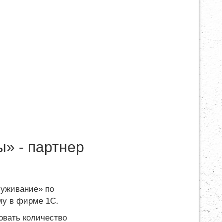
» - партнер
луживание» по
му в фирме 1С.
овать количество