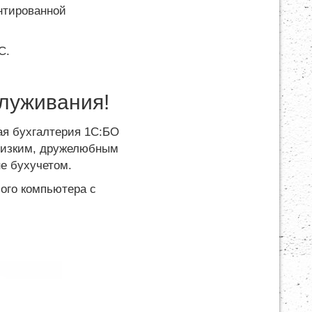
ентированной
С.
луживания!
ая бухгалтерия 1С:БО
близким, дружелюбным
е бухучетом.
ого компьютера с