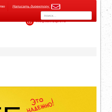
тво
Написать директору
info@sakh1cpro.ru