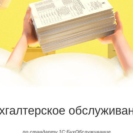
хгалтерское обслужива
по стандарту 1С:БухОбслуживание