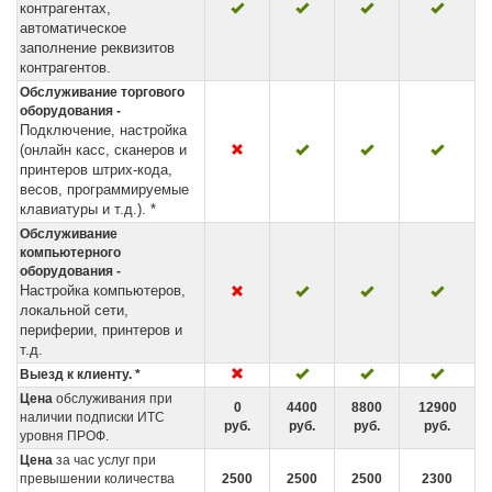
контрагентах,
автоматическое
заполнение реквизитов
контрагентов.
Обслуживание торгового
оборудования -
Подключение, настройка
(онлайн касс, сканеров и
принтеров штрих-кода,
весов, программируемые
клавиатуры и т.д.). *
Обслуживание
компьютерного
оборудования -
Настройка компьютеров,
локальной сети,
периферии, принтеров и
т.д.
Выезд к клиенту. *
Цена
обслуживания при
0
4400
8800
12900
наличии подписки ИТС
руб.
руб.
руб.
руб.
уровня ПРОФ.
Цена
за час услуг при
превышении количества
2500
2500
2500
2300